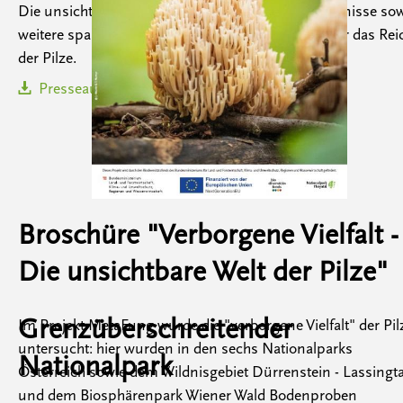
Die unsichtbare Welt der Pilze" bespricht die Ergebnisse so
weitere spannende Fakten und Wissenswertes über das Rei
der Pilze.
Presseaussendung MetaFung
[PDF, 442KB]
Broschüre "Verborgene Vielfalt -
Die unsichtbare Welt der Pilze"
Grenzüberschreitender
Im Projekt MetaFung wurde die "verborgene Vielfalt" der Pil
untersucht: hier wurden in den sechs Nationalparks
Nationalpark
Österreich sowie dem Wildnisgebiet Dürrenstein - Lassingta
und dem Biosphärenpark Wiener Wald Bodenproben