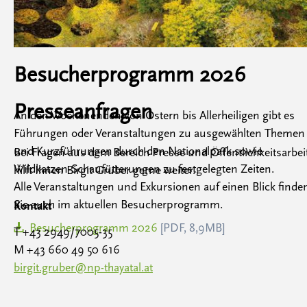
Besucherprogramm 2026
Presseanfragen
An den Wochenenden von Ostern bis Allerheiligen gibt es
Führungen oder Veranstaltungen zu ausgewählten Themen
und Kurzführungen durch den Nationalpark sowie
Bei Fragen aus dem Bereich Presse und Öffentlichkeitsarbei
Wildkatzen-Schaufütterungen zu festgelegten Zeiten.
hilft Ihnen Birgit Gruber gerne weiter.
Alle Veranstaltungen und Exkursionen auf einen Blick finde
Sie auch im aktuellen Besucherprogramm.
Kontakt
Besucherprogramm 2026
[PDF, 8,9MB]
T +43 2949/7005-35
M +43 660 49 50 616
birgit.gruber@np-thayatal.at