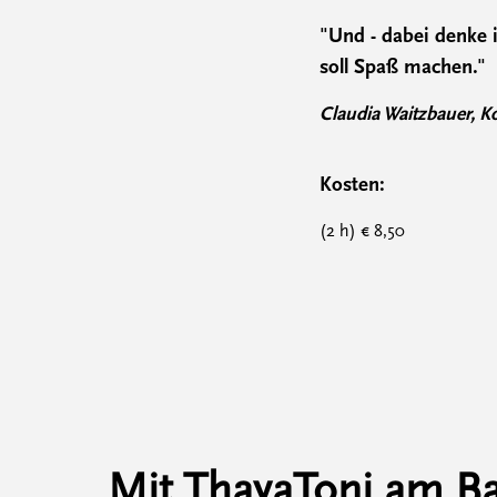
"Und - dabei denke i
soll Spaß machen."
Claudia Waitzbauer, K
Kosten:
(2 h) € 8,50
Mit ThayaToni am B