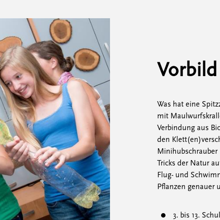
Vorbild
Was hat eine Spit
mit Maulwurfskrall
Verbindung aus Bi
den Klett(en)versc
Minihubschrauber
Tricks der Natur a
Flug- und Schwimm
Pflanzen genauer u
3. bis 13. Schu