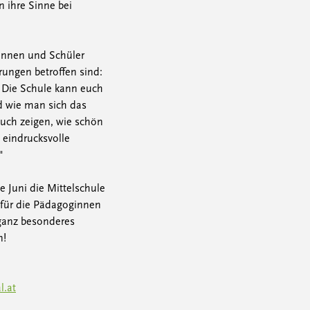
 ihre Sinne bei
rinnen und Schüler
rungen betroffen sind:
n. Die Schule kann euch
d wie man sich das
euch zeigen, wie schön
e eindrucksvolle
"
e Juni die Mittelschule
 für die Pädagoginnen
 ganz besonderes
n!
l.at