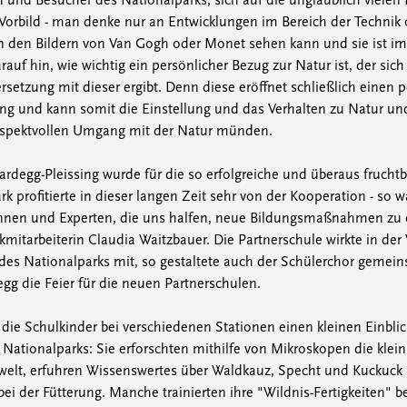
 und Besucher des Nationalparks, sich auf die unglaublich vielen 
 Vorbild - man denke nur an Entwicklungen im Bereich der Technik 
an den Bildern von Van Gogh oder Monet sehen kann und sie ist i
auf hin, wie wichtig ein persönlicher Bezug zur Natur ist, der sich
setzung mit dieser ergibt. Denn diese eröffnet schließlich einen
ung und kann somit die Einstellung und das Verhalten zu Natur u
espektvollen Umgang mit der Natur münden.
ardegg-Pleissing wurde für die so erfolgreiche und überaus fruc
rk profitierte in dieser langen Zeit sehr von der Kooperation - so 
nnen und Experten, die uns halfen, neue Bildungsmaßnahmen zu e
mitarbeiterin Claudia Waitzbauer. Die Partnerschule wirkte in der
 des Nationalparks mit, so gestaltete auch der Schülerchor gemei
gg die Feier für die neuen Partnerschulen.
ie Schulkinder bei verschiedenen Stationen einen kleinen Einblic
ationalparks: Sie erforschten mithilfe von Mikroskopen die klei
elt, erfuhren Wissenswertes über Waldkauz, Specht und Kuckuck
ei der Fütterung. Manche trainierten ihre "Wildnis-Fertigkeiten"