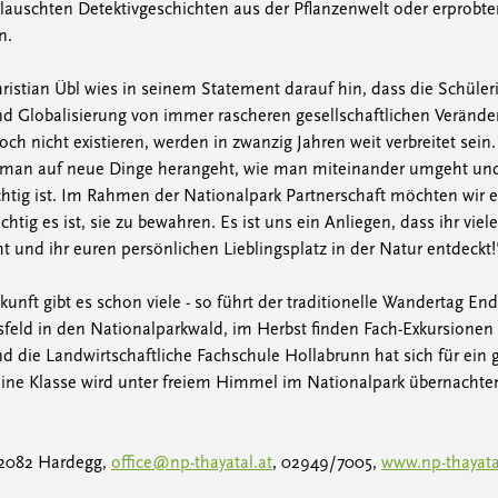
lauschten Detektivgeschichten aus der Pflanzenwelt oder erprobten
n.
ristian Übl wies in seinem Statement darauf hin, dass die Schüle
nd Globalisierung von immer rascheren gesellschaftlichen Verände
noch nicht existieren, werden in zwanzig Jahren weit verbreitet sei
e man auf neue Dinge herangeht, wie man miteinander umgeht un
htig ist. Im Rahmen der Nationalpark Partnerschaft möchten wir 
chtig es ist, sie zu bewahren. Es ist uns ein Anliegen, dass ihr viel
 und ihr euren persönlichen Lieblingsplatz in der Natur entdeckt!
unft gibt es schon viele - so führt der traditionelle Wandertag End
sfeld in den Nationalparkwald, im Herbst finden Fach-Exkursionen
d die Landwirtschaftliche Fachschule Hollabrunn hat sich für ein
 eine Klasse wird unter freiem Himmel im Nationalpark übernachte
 2082 Hardegg,
office@np-thayatal.at
, 02949/7005,
www.np-thayata