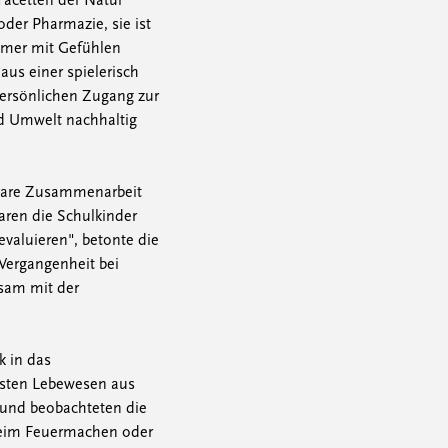
Facetten der Natur
oder Pharmazie, sie ist
mmer mit Gefühlen
 aus einer spielerisch
 persönlichen Zugang zur
nd Umwelt nachhaltig
htbare Zusammenarbeit
waren die Schulkinder
valuieren", betonte die
 Vergangenheit bei
nsam mit der
k in das
nsten Lebewesen aus
 und beobachteten die
 beim Feuermachen oder