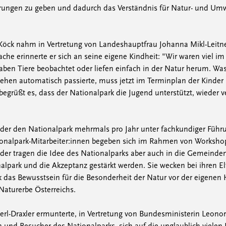
hrungen zu geben und dadurch das Verständnis für Natur- und 
Köck nahm in Vertretung von Landeshauptfrau Johanna Mikl-Leitner
prache erinnerte er sich an seine eigene Kindheit: "Wir waren viel i
aben Tiere beobachtet oder liefen einfach in der Natur herum. Was
hen automatisch passierte, muss jetzt im Terminplan der Kinder
 begrüßt es, dass der Nationalpark die Jugend unterstützt, wieder 
der den Nationalpark mehrmals pro Jahr unter fachkundiger Führ
onalpark-Mitarbeiter:innen begeben sich im Rahmen von Workshops
der tragen die Idee des Nationalparks aber auch in die Gemeinde
lpark und die Akzeptanz gestärkt werden. Sie wecken bei ihren E
 das Bewusstsein für die Besonderheit der Natur vor der eigenen
Naturerbe Österreichs.
erl-Draxler ermunterte, in Vertretung von Bundesministerin Leonor