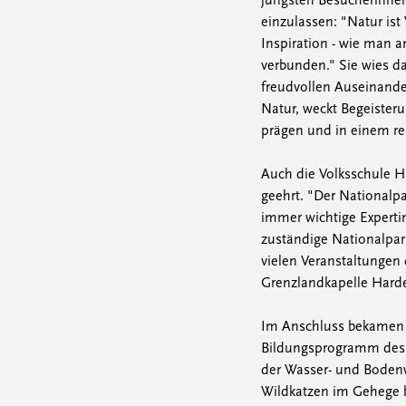
jüngsten Besucherinnen
einzulassen: "Natur ist
Inspiration - wie man 
verbunden." Sie wies dar
freudvollen Auseinander
Natur, weckt Begeister
prägen und in einem r
Auch die Volksschule H
geehrt. "Der Nationalpa
immer wichtige Experti
zuständige Nationalpark
vielen Veranstaltungen
Grenzlandkapelle Harde
Im Anschluss bekamen d
Bildungsprogramm des N
der Wasser- und Bodenw
Wildkatzen im Gehege b