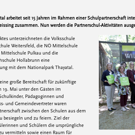
al arbeitet seit 15 Jahren im Rahmen einer Schulpartnerschaft inte
eissing zusammen. Nun werden die Partnerschul-Aktivitäten ausg
tes unterzeichneten die Volksschule
schule Weitersfeld, die NÖ Mittelschule
v Mittelschule Pulkau und die
chschule Hollabrunn eine
rung mit dem Nationalpark Thayatal.
ine große Bereitschaft für zukünftige
am 19. Mai unter den Gästen im
 Schulkinder, Pädagoginnen und
ks- und Gemeindevertreter waren
nerschaft zwischen den Schulen aus dem
u besiegeln und zu feiern. Ziel der
ülerinnen und Schülern die ursprüngliche
zu vermitteln sowie einen Raum für