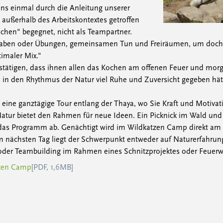
uns einmal durch die Anleitung unserer
 außerhalb des Arbeitskontextes getroffen
chen" begegnet, nicht als Teampartner.
aben oder Übungen, gemeinsamen Tun und Freiräumen, um doch e
imaler Mix."
tätigen, dass ihnen allen das Kochen am offenen Feuer und morge
n in den Rhythmus der Natur viel Ruhe und Zuversicht gegeben hät
ine ganztägige Tour entlang der Thaya, wo Sie Kraft und Motivatio
Natur bietet den Rahmen für neue Ideen. Ein Picknick im Wald u
das Programm ab. Genächtigt wird im Wildkatzen Camp direkt am
 nächsten Tag liegt der Schwerpunkt entweder auf Naturerfahrun
der Teambuilding im Rahmen eines Schnitzprojektes oder Feuer
tzen Camp
[PDF, 1,6MB]