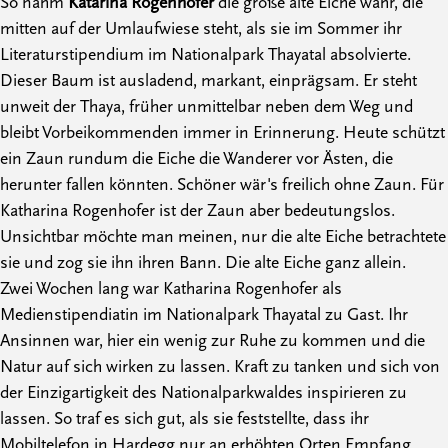
So nahm
Katarina Rogenhofer
die große alte Eiche wahr, die
mitten auf der Umlaufwiese steht, als sie im Sommer ihr
Literaturstipendium im Nationalpark Thayatal absolvierte.
Dieser Baum ist ausladend, markant, einprägsam. Er steht
unweit der Thaya, früher unmittelbar neben dem Weg und
bleibt Vorbeikommenden immer in Erinnerung. Heute schützt
ein Zaun rundum die Eiche die Wanderer vor Ästen, die
herunter fallen könnten. Schöner wär's freilich ohne Zaun. Für
Katharina Rogenhofer ist der Zaun aber bedeutungslos.
Unsichtbar möchte man meinen, nur die alte Eiche betrachtete
sie und zog sie ihn ihren Bann. Die alte Eiche ganz allein.
Zwei Wochen lang war Katharina Rogenhofer als
Medienstipendiatin im Nationalpark Thayatal zu Gast. Ihr
Ansinnen war, hier ein wenig zur Ruhe zu kommen und die
Natur auf sich wirken zu lassen. Kraft zu tanken und sich von
der Einzigartigkeit des Nationalparkwaldes inspirieren zu
lassen. So traf es sich gut, als sie feststellte, dass ihr
Mobiltelefon in Hardegg nur an erhöhten Orten Empfang