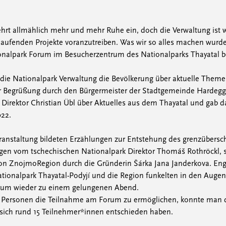
hrt allmählich mehr und mehr Ruhe ein, doch die Verwaltung ist w
 laufenden Projekte voranzutreiben. Was wir so alles machen wur
ionalpark Forum im Besucherzentrum des Nationalparks Thayatal be
die Nationalpark Verwaltung die Bevölkerung über aktuelle Theme
 Begrüßung durch den Bürgermeister der Stadtgemeinde Hardegg, 
k Direktor Christian Übl über Aktuelles aus dem Thayatal und gab
022.
eranstaltung bildeten Erzählungen zur Entstehung des grenzübersc
agen vom tschechischen Nationalpark Direktor Thomáš Rothröckl, s
ion ZnojmoRegion durch die Gründerin Šárka Jana Janderkova. E
ationalpark Thayatal-Podyjí und die Region funkelten in den Auge
rum wieder zu einem gelungenen Abend.
n Personen die Teilnahme am Forum zu ermöglichen, konnte man d
sich rund 15 Teilnehmer*innen entschieden haben.