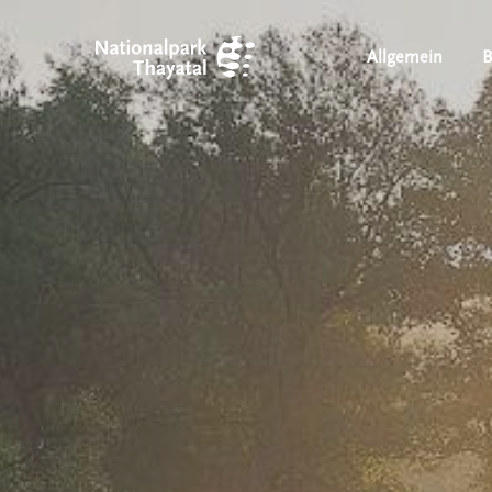
/
Allgemein
B