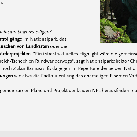
n.
emeinsam bewerkstelligen?
trollgänge
im Nationalpark, das
auschen von Landkarten
oder die
örderprojekten
. "Ein infrastrukturelles Highlight wäre die gemei
eich-Tschechien Rundwanderwegs", sagt Nationalparkdirektor Chri
noch Zukunftsmusik, fix dagegen im Repertoire der beiden Nation
tungen
wie etwa die Radtour entlang des ehemaligen Eisernen Vor
gemeinsamen Pläne und Projekt der beiden NPs herausfinden möcht