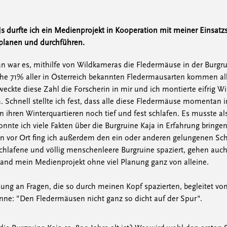
durfte ich ein Medienprojekt in Kooperation mit meiner Einsatzs
 planen und durchführen.
an war es, mithilfe von Wildkameras die Fledermäuse in der Burgru
he 71% aller in Österreich bekannten Fledermausarten kommen al
 weckte diese Zahl die Forscherin in mir und ich montierte eifrig 
a. Schnell stellte ich fest, dass alle diese Fledermäuse momentan
in ihren Winterquartieren noch tief und fest schlafen. Es musste al
nte ich viele Fakten über die Burgruine Kaja in Erfahrung bringe
n vor Ort fing ich außerdem den ein oder anderen gelungenen S
chlafene und völlig menschenleere Burgruine spaziert, gehen auc
tand mein Medienprojekt ohne viel Planung ganz von alleine.
ng an Fragen, die so durch meinen Kopf spazierten, begleitet von 
ne: "Den Fledermäusen nicht ganz so dicht auf der Spur".