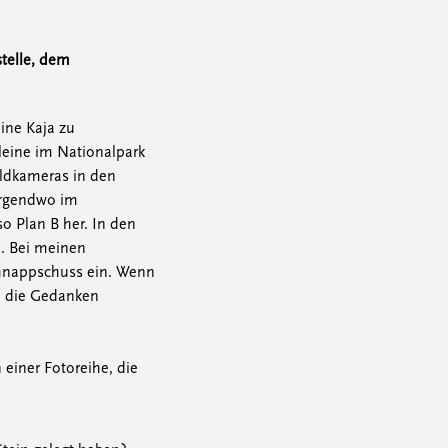
telle, dem
ine Kaja zu
leine im Nationalpark
Wildkameras in den
 irgendwo im
so Plan B her. In den
n. Bei meinen
chnappschuss ein. Wenn
h die Gedanken
einer Fotoreihe, die