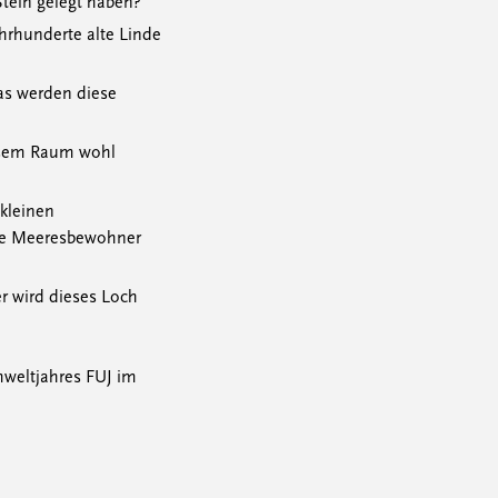
Stein gelegt haben?
hrhunderte alte Linde
was werden diese
iesem Raum wohl
kleinen
se Meeresbewohner
er wird dieses Loch
mweltjahres FUJ im