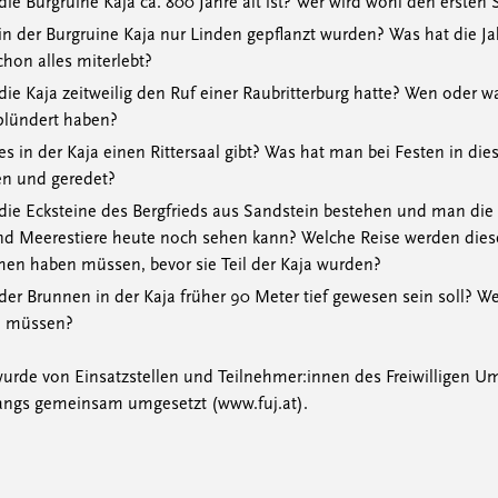
die Burgruine Kaja ca. 800 Jahre alt ist? Wer wird wohl den ersten 
in der Burgruine Kaja nur Linden gepflanzt wurden? Was hat die Ja
hon alles miterlebt?
die Kaja zeitweilig den Ruf einer Raubritterburg hatte? Wen oder 
plündert haben?
es in der Kaja einen Rittersaal gibt? Was hat man bei Festen in d
en und geredet?
die Ecksteine des Bergfrieds aus Sandstein bestehen und man die 
d Meerestiere heute noch sehen kann? Welche Reise werden die
men haben müssen, bevor sie Teil der Kaja wurden?
der Brunnen in der Kaja früher 90 Meter tief gewesen sein soll? W
n müssen?
urde von Einsatzstellen und Teilnehmer:innen des Freiwilligen U
ngs gemeinsam umgesetzt (www.fuj.at).