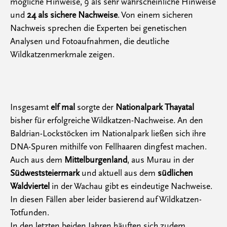
mögliche Hinweise, 9 als sehr wahrscheinliche Hinweise
und
24 als sichere Nachweise
. Von einem sicheren
Nachweis sprechen die Experten bei genetischen
Analysen und Fotoaufnahmen, die deutliche
Wildkatzenmerkmale zeigen.
Insgesamt
elf mal
sorgte der
Nationalpark Thayatal
bisher für erfolgreiche Wildkatzen-Nachweise. An den
Baldrian-Lockstöcken im Nationalpark ließen sich ihre
DNA-Spuren mithilfe von Fellhaaren dingfest machen.
Auch aus dem
Mittelburgenland
, aus Murau in der
Südweststeiermark
und aktuell aus dem
südlichen
Waldviertel
in der Wachau gibt es eindeutige Nachweise.
In diesen Fällen aber leider basierend auf Wildkatzen-
Totfunden.
In den letzten beiden Jahren häuften sich zudem