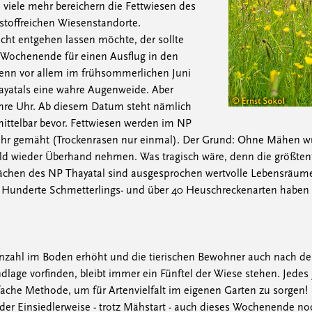
d viele mehr bereichern die Fettwiesen des
rstoffreichen Wiesenstandorte.
icht entgehen lassen möchte, der sollte
 Wochenende für einen Ausflug in den
enn vor allem im frühsommerlichen Juni
ayatals eine wahre Augenweide. Aber
kt ihre Uhr. Ab diesem Datum steht nämlich
mittelbar bevor. Fettwiesen werden im NP
Jahr gemäht (Trockenrasen nur einmal). Der Grund: Ohne Mähen w
ld wieder Überhand nehmen. Was tragisch wäre, denn die größten
chen des NP Thayatal sind ausgesprochen wertvolle Lebensräume. 
, Hunderte Schmetterlings- und über 40 Heuschreckenarten haben 
nzahl im Boden erhöht und die tierischen Bewohner auch nach d
age vorfinden, bleibt immer ein Fünftel der Wiese stehen. Jedes 
fache Methode, um für Artenvielfalt im eigenen Garten zu sorgen!
er Einsiedlerweise - trotz Mähstart - auch dieses Wochenende noc