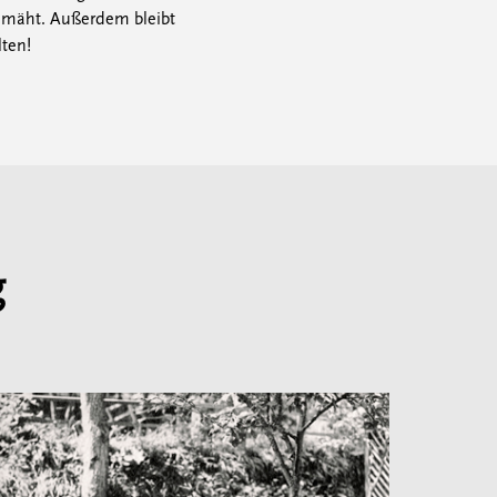
 gemäht. Außerdem bleibt
lten!
g