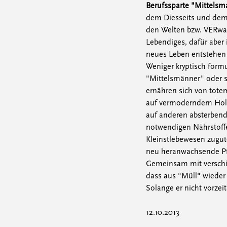
Berufssparte "Mittels
dem Diesseits und dem
den Welten bzw. VERwand
Lebendiges, dafür aber 
neues Leben entstehen 
Weniger kryptisch formu
"Mittelsmänner" oder
ernähren sich von tote
auf vermoderndem Holz
auf anderen absterbende
notwendigen Nährstoffe
Kleinstlebewesen zugute
neu heranwachsende Pf
Gemeinsam mit verschi
dass aus "Müll" wieder
Solange er nicht vorzeit
12.10.2013