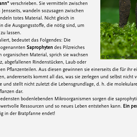
mann"
verschrieben. Sie vermitteln zwischen
 Jensseits, wandeln sozusagen zwischen
eln totes Material. Nicht gleich in
in die Ausgangsstoffe, die nötig sind, um
zu lassen.
liert, bedeutet das Folgendes: Die
 sogenannten
Saprophyten
des Pilzreiches
m organischen Material, sprich sie wachsen
, abgefallenen Rindenstücken, Laub oder
n Pflanzenteilen. Aus diesen gewinnen sie einerseits die für ihr 
n, andererseits kommt all das, was sie zerlegen und selbst nicht 
 und stellt nicht zuletzt die Lebensgrundlage, d. h. die molekula
lanzen dar.
edensten bodenlebenden Mikroorganismen sorgen die saprophytisc
 wertvolle Ressourcen und so neues Leben entstehen kann.
Ein per
ig in der Bratpfanne endet!