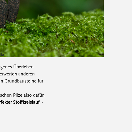
eigenes Überleben
verwerten anderen
ren Grundbausteine für
hen Pilze also dafür,
fekter Stoffkreislauf
. -