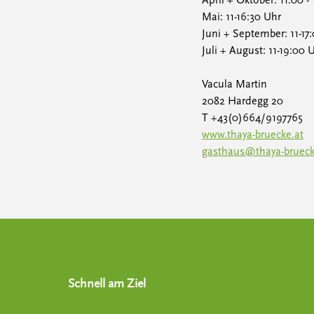
April + Oktober: 11.00 -
Mai: 11-16:30 Uhr
Juni + September: 11-17
Juli + August: 11-19:00 
Vacula Martin
2082 Hardegg 20
T +43(0)664/9197765
www.thaya-bruecke.at
gasthaus@thaya-brueck
Schnell am Ziel