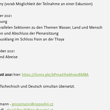
 (vorab Möglichkeit der Teilnahme an einer Exkursion)
er 2021
fnung
parallelen Sektionen zu den Themen Wasser, Land und Mensch
ion und Abschluss der Plenarsitzung
 Ausklang im Schloss Frain an der Thaya
ober 2021
und Abreise
ust 2021
hier:
https://forms.gle/bPma6Jhekhrwv8MBA
 Tschechisch und Deutsch simultan übersetzt.
smann -
grossmann@nppodyji.cz