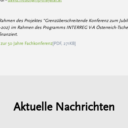
dl -
david.freudl@np-thayatal.at
 Rahmen des Projektes "Grenzüberschreitende Konferenz zum Jub
2-202) im Rahmen des Programms INTERREG V-A Österreich-Tsche
inanziert.
 zur 50 Jahre Fachkonferenz
[PDF, 271KB]
Aktuelle Nachrichten