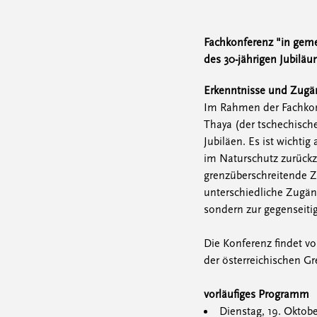
Fachkonferenz "in geme
des 30-jährigen Jubiläu
Erkenntnisse und Zugä
Im Rahmen der Fachkonf
Thaya (der tschechisch
Jubiläen. Es ist wichti
im Naturschutz zurückzu
grenzüberschreitende Z
unterschiedliche Zugän
sondern zur gegenseiti
Die Konferenz findet 
der österreichischen Gre
vorläufiges Programm
Dienstag, 19. Oktob