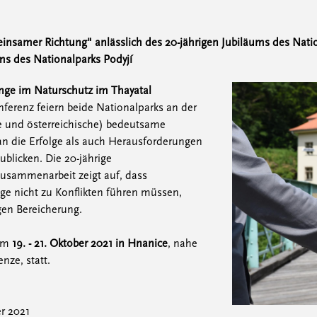
insamer Richtung" anlässlich des 20-jährigen Jubiläums des Nati
ms des Nationalparks Podyjí
nge im Naturschutz im Thayatal
erenz feiern beide Nationalparks an der
e und österreichische) bedeutsame
g an die Erfolge als auch Herausforderungen
blicken. Die 20-jährige
usammenarbeit zeigt auf, dass
ge nicht zu Konflikten führen müssen,
gen Bereicherung.
vom
19. - 21. Oktober 2021 in Hnanice
, nahe
nze, statt.
er 2021