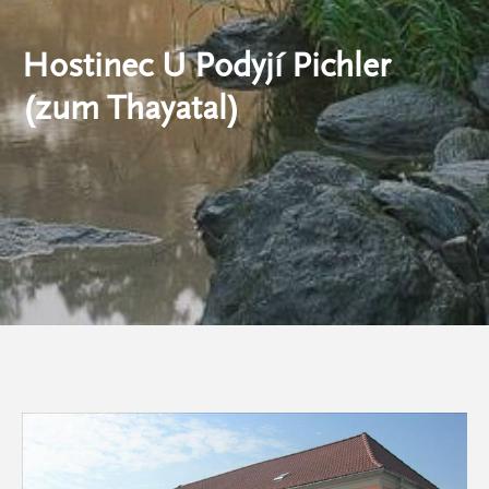
Hostinec U Podyjí Pichler
(zum Thayatal)