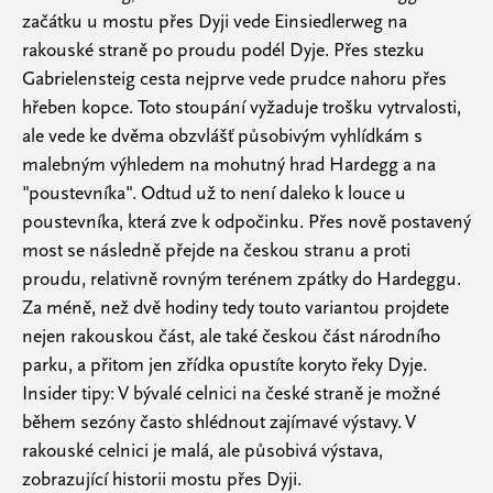
začátku u mostu přes Dyji vede Einsiedlerweg na
rakouské straně po proudu podél Dyje. Přes stezku
Gabrielensteig cesta nejprve vede prudce nahoru přes
hřeben kopce. Toto stoupání vyžaduje trošku vytrvalosti,
ale vede ke dvěma obzvlášť působivým vyhlídkám s
malebným výhledem na mohutný hrad Hardegg a na
"poustevníka". Odtud už to není daleko k louce u
poustevníka, která zve k odpočinku. Přes nově postavený
most se následně přejde na českou stranu a proti
proudu, relativně rovným terénem zpátky do Hardeggu.
Za méně, než dvě hodiny tedy touto variantou projdete
nejen rakouskou část, ale také českou část národního
parku, a přitom jen zřídka opustíte koryto řeky Dyje.
Insider tipy: V bývalé celnici na české straně je možné
během sezóny často shlédnout zajímavé výstavy. V
rakouské celnici je malá, ale působivá výstava,
zobrazující historii mostu přes Dyji.