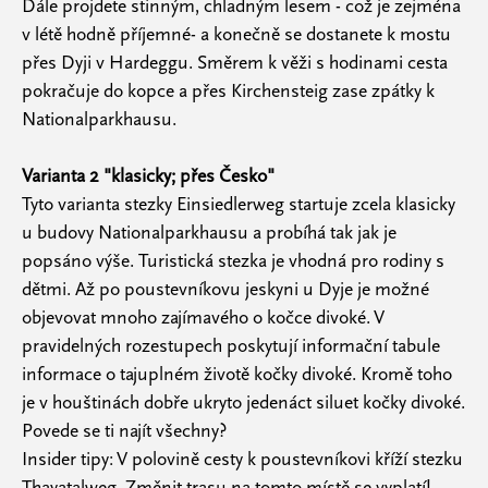
Dále projdete stinným, chladným lesem - což je zejména
v létě hodně příjemné- a konečně se dostanete k mostu
přes Dyji v Hardeggu. Směrem k věži s hodinami cesta
pokračuje do kopce a přes Kirchensteig zase zpátky k
Nationalparkhausu.
Varianta 2 "klasicky; přes Česko"
Tyto varianta stezky Einsiedlerweg startuje zcela klasicky
u budovy Nationalparkhausu a probíhá tak jak je
popsáno výše. Turistická stezka je vhodná pro rodiny s
dětmi. Až po poustevníkovu jeskyni u Dyje je možné
objevovat mnoho zajímavého o kočce divoké. V
pravidelných rozestupech poskytují informační tabule
informace o tajuplném životě kočky divoké. Kromě toho
je v houštinách dobře ukryto jedenáct siluet kočky divoké.
Povede se ti najít všechny?
Insider tipy: V polovině cesty k poustevníkovi kříží stezku
Thayatalweg. Změnit trasu na tomto místě se vyplatí!