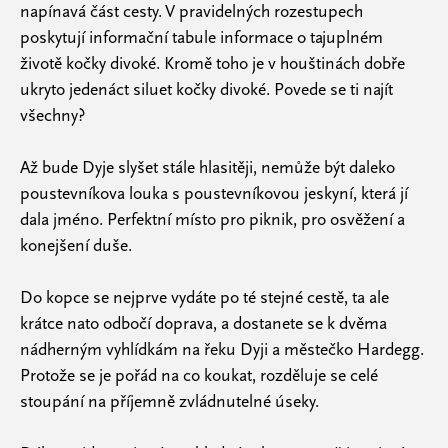
napínavá část cesty. V pravidelných rozestupech
poskytují informační tabule informace o tajuplném
životě kočky divoké. Kromě toho je v houštinách dobře
ukryto jedenáct siluet kočky divoké. Povede se ti najít
všechny?
Až bude Dyje slyšet stále hlasitěji, nemůže být daleko
poustevníkova louka s poustevníkovou jeskyní, která jí
dala jméno. Perfektní místo pro piknik, pro osvěžení a
konejšení duše.
Do kopce se nejprve vydáte po té stejné cestě, ta ale
krátce nato odbočí doprava, a dostanete se k dvěma
nádherným vyhlídkám na řeku Dyji a městečko Hardegg.
Protože se je pořád na co koukat, rozděluje se celé
stoupání na příjemně zvládnutelné úseky.