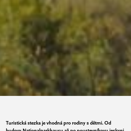
Turistická stezka je vhodná pro rodiny s dětmi. Od
budovy Nationalparkhausu až po poustevníkovu jeskyni