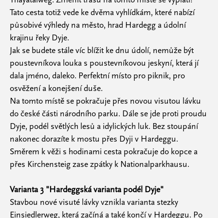
Tato cesta totiž vede ke dvěma vyhlídkám, které nabízí
působivé výhledy na město, hrad Hardegg a údolní
krajinu řeky Dyje.
Jak se budete stále víc blížit ke dnu údolí, nemůže být
poustevníkova louka s poustevníkovou jeskyní, která jí
dala jméno, daleko. Perfektní místo pro piknik, pro
osvěžení a konejšení duše.
Na tomto místě se pokračuje přes novou visutou lávku
do české části národního parku. Dále se jde proti proudu
Dyje, podél světlých lesů a idylických luk. Bez stoupání
nakonec dorazíte k mostu přes Dyji v Hardeggu.
Směrem k věži s hodinami cesta pokračuje do kopce a
přes Kirchensteig zase zpátky k Nationalparkhausu.
Varianta 3 "Hardeggská varianta podél Dyje"
Stavbou nové visuté lávky vznikla varianta stezky
Einsiedlerweg, která začíná a také končí v Hardeggu. Po