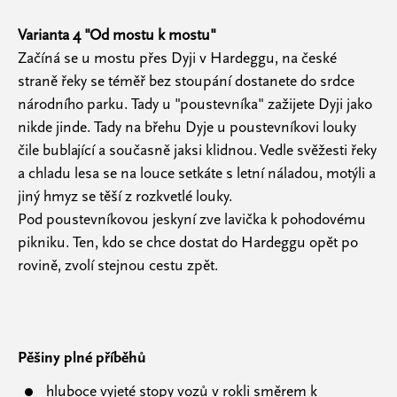
Varianta 4 "Od mostu k mostu"
Začíná se u mostu přes Dyji v Hardeggu, na české
straně řeky se téměř bez stoupání dostanete do srdce
národního parku. Tady u "poustevníka" zažijete Dyji jako
nikde jinde. Tady na břehu Dyje u poustevníkovi louky
čile bublající a současně jaksi klidnou. Vedle svěžesti řeky
a chladu lesa se na louce setkáte s letní náladou, motýli a
jiný hmyz se těší z rozkvetlé louky.
Pod poustevníkovou jeskyní zve lavička k pohodovému
pikniku. Ten, kdo se chce dostat do Hardeggu opět po
rovině, zvolí stejnou cestu zpět.
Pěšiny plné příběhů
hluboce vyjeté stopy vozů v rokli směrem k