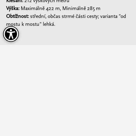
Klesání:
212 výškových metrů
Výška:
Maximálně 422 m, Minimálně 285 m
Obtížnost:
střední, občas strmé části cesty; varianta "od
mostu k mostu" lehká.