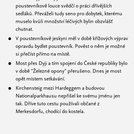
poustevníkově louce svědčí o práci dřívějších
sedláků. Převáželi tudy seno pro dobytek, kterému
muselo kvůli množství léčivých bylin obzvlášť
chutnat.
V poustevníkově jeskyni měl v době křížových výprav
opravdu bydlet poustevník. Pověst o něm je možné
si přečíst přímo na místě.
Most přes Dyji a tím spojení do České republiky bylo
v době "Železné opony" přerušeno. Dnes je most
opět místem setkávání.
Kirchensteig mezi Hardeggem a budovou
Nationalparkhausu nepřišel ke svému jménu jen
tak. Dříve tuto cestu používali občané z
Merkesdorfu, chodící do kostela.