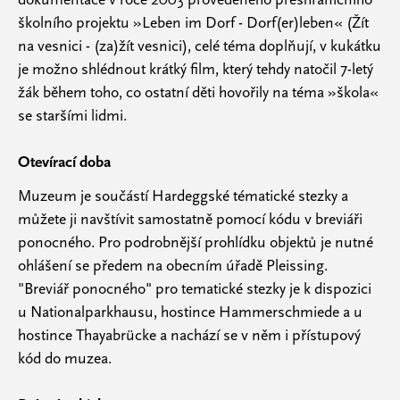
školního projektu »Leben im Dorf - Dorf(er)leben« (Žít
na vesnici - (za)žít vesnici), celé téma doplňují, v kukátku
je možno shlédnout krátký film, který tehdy natočil 7-letý
žák během toho, co ostatní děti hovořily na téma »škola«
se staršími lidmi.
Otevírací doba
Muzeum je součástí Hardeggské tématické stezky a
můžete ji navštívit samostatně pomocí kódu v breviáři
ponocného. Pro podrobnější prohlídku objektů je nutné
ohlášení se předem na obecním úřadě Pleissing.
"Breviář ponocného" pro tematické stezky je k dispozici
u Nationalparkhausu, hostince Hammerschmiede a u
hostince Thayabrücke a nachází se v něm i přístupový
kód do muzea.