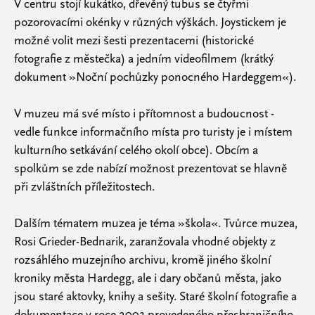
V centru stojí kukátko, dřevěný tubus se čtyřmi
pozorovacími okénky v různých výškách. Joystickem je
možné volit mezi šesti prezentacemi (historické
fotografie z městečka) a jedním videofilmem (krátký
dokument »Noční pochůzky ponocného Hardeggem«).
V muzeu má své místo i přítomnost a budoucnost -
vedle funkce informačního místa pro turisty je i místem
kulturního setkávání celého okolí obce). Obcím a
spolkům se zde nabízí možnost prezentovat se hlavně
při zvláštních příležitostech.
Dalším tématem muzea je téma »škola«. Tvůrce muzea,
Rosi Grieder-Bednarik, zaranžovala vhodné objekty z
rozsáhlého muzejního archivu, kromě jiného školní
kroniky města Hardegg, ale i dary občanů města, jako
jsou staré aktovky, knihy a sešity. Staré školní fotografie a
dokumentace v roce 2003 provedeného přeshraničního