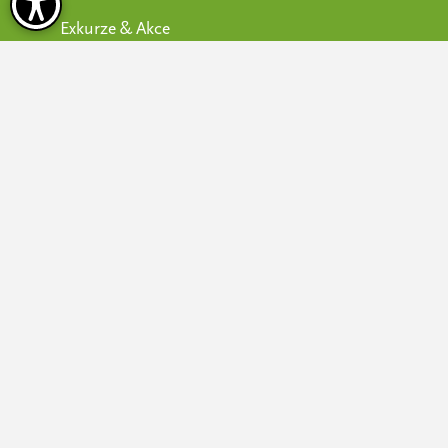
Exkurze & Akce
Newsletter
Impressum
Prohlášení o ochraně osobních údajů
Všeobecné obchodní podmínky
Bezbariérovost
Nastavení Cookies